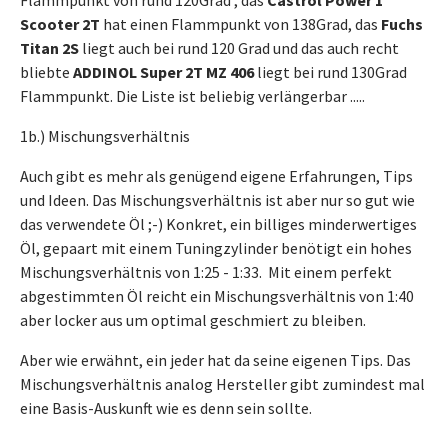
Flammpunkt von rund 120Grad , das
Castrol Power 1
Scooter 2T
hat einen Flammpunkt von 138Grad, das
Fuchs
Titan 2S
liegt auch bei rund 120 Grad und das auch recht
bliebte
ADDINOL Super 2T MZ 406
liegt bei rund 130Grad
Flammpunkt. Die Liste ist beliebig verlängerbar .....
1b.) Mischungsverhältnis
Auch gibt es mehr als genügend eigene Erfahrungen, Tips
und Ideen. Das Mischungsverhältnis ist aber nur so gut wie
das verwendete Öl ;-) Konkret, ein billiges minderwertiges
Öl, gepaart mit einem Tuningzylinder benötigt ein hohes
Mischungsverhältnis von 1:25 - 1:33. Mit einem perfekt
abgestimmten Öl reicht ein Mischungsverhältnis von 1:40
aber locker aus um optimal geschmiert zu bleiben.
Aber wie erwähnt, ein jeder hat da seine eigenen Tips. Das
Mischungsverhältnis analog Hersteller gibt zumindest mal
eine Basis-Auskunft wie es denn sein sollte.