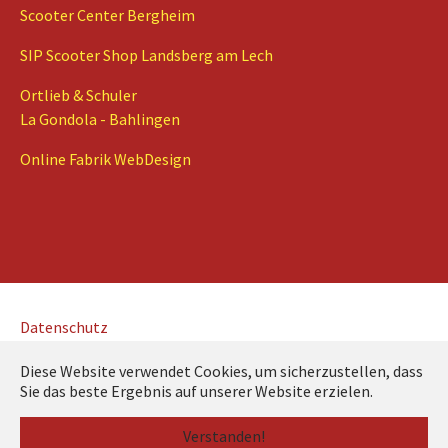
Scooter Center Bergheim
SIP Scooter Shop Landsberg am Lech
Ortlieb & Schuler
La Gondola - Bahlingen
Online Fabrik WebDesign
Datenschutz
Impressum
Diese Website verwendet Cookies, um sicherzustellen, dass
Vespa Club Freiburg e.V.
Sie das beste Ergebnis auf unserer Website erzielen.
Verstanden!