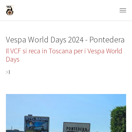
Zum Hauptinhalt springen
Vespa World Days 2024 - Pontedera
Il VCF si reca in Toscana per i Vespa World
Days
:-)